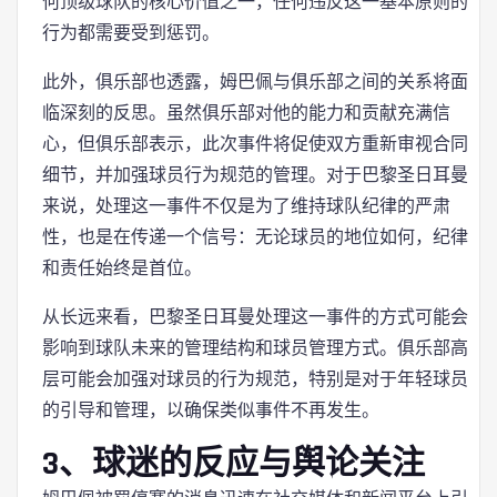
何顶级球队的核心价值之一，任何违反这一基本原则的
行为都需要受到惩罚。
此外，俱乐部也透露，姆巴佩与俱乐部之间的关系将面
临深刻的反思。虽然俱乐部对他的能力和贡献充满信
心，但俱乐部表示，此次事件将促使双方重新审视合同
细节，并加强球员行为规范的管理。对于巴黎圣日耳曼
来说，处理这一事件不仅是为了维持球队纪律的严肃
性，也是在传递一个信号：无论球员的地位如何，纪律
和责任始终是首位。
从长远来看，巴黎圣日耳曼处理这一事件的方式可能会
影响到球队未来的管理结构和球员管理方式。俱乐部高
层可能会加强对球员的行为规范，特别是对于年轻球员
的引导和管理，以确保类似事件不再发生。
3、球迷的反应与舆论关注