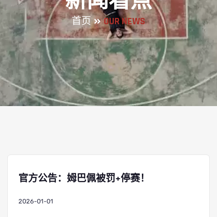
新闻看点
首页
OUR NEWS
官方公告：姆巴佩被罚+停赛！
2026-01-01