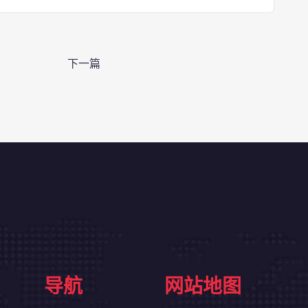
下一篇
导航
网站地图