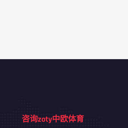
咨询
zoty中欧体育