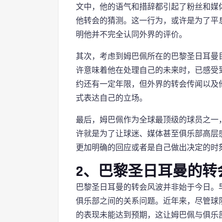
文中，他的语气和措辞都引起了粉丝和媒
他转会的猜测。这一行为，或许是为了平
明他并不完全认同外界的评价。
其次，考虑到姆巴佩所在的巴黎圣日耳曼
许意味着他在处理自己的未来时，已感受
约还有一定年限，但外界的转会传闻以及
式表达自己的立场。
最后，姆巴佩作为全球最顶级的球员之一
许就是为了让球迷、媒体甚至俱乐部高层
更加明确的回应或者是自己做出决定的时
2、巴黎圣日耳曼的转
巴黎圣日耳曼的转会风波并非始于今日。
俱乐部之间的关系问题。近年来，尽管球
的表现未能达到预期，这让姆巴佩与俱乐