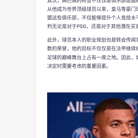
其次，姆巴佩的转会不仅仅是俱乐部层面
从他成为世界顶级球员以来，皇马等豪门
盟这些俱乐部，不仅能够提升个人竞技水
判无论是对于PSG，还是对于其他潜在
此外，球员本人的职业规划也是转会传闻
数的荣誉，他的目标不仅仅是在法甲继续
足球的巅峰舞台上占有一席之地。因此，
决定时需要考虑的重要因素。