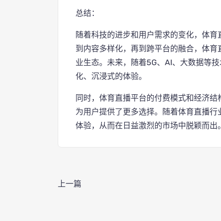
总结：
随着科技的进步和用户需求的变化，体育
到内容多样化，再到跨平台的融合，体育
业生态。未来，随着5G、AI、大数据等
化、沉浸式的体验。
同时，体育直播平台的付费模式和经济结
为用户提供了更多选择。随着体育直播行
体验，从而在日益激烈的市场中脱颖而出
上一篇