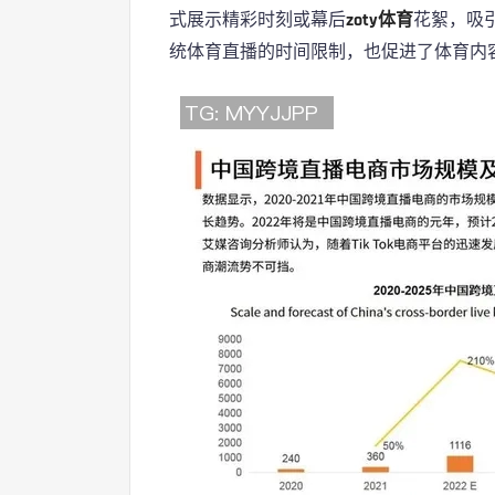
式展示精彩时刻或幕后
zoty体育
花絮，吸
统体育直播的时间限制，也促进了体育内