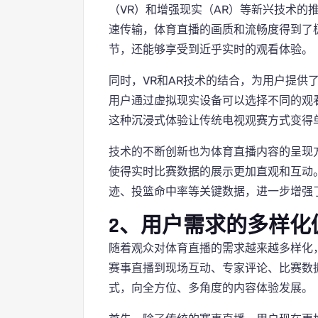
（VR）和增强现实（AR）等新兴技术的
速传输，体育直播的画质和流畅度得到了
节，还能够享受到近乎实时的观看体验。
同时，VR和AR技术的结合，为用户提供
用户通过虚拟现实设备可以选择不同的观
这种沉浸式体验让传统电视观赛方式变得
技术的不断创新也为体育直播内容的呈现
使得实时比赛数据的展示更加直观和互动
迹、投篮命中率等关键数据，进一步增强
2、用户需求的多样化
随着观众对体育直播的需求越来越多样化
赛事直播到现场互动、专家评论、比赛数
式，向全方位、多角度的内容体验发展。