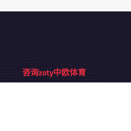
咨询
zoty中欧体育
17107312068
orthopedic@163.com
浙江省杭州市滨江区长河街道